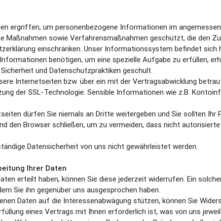
ahmen ergriffen, um personenbezogene Informationen im angemesse
e Maßnahmen sowie Verfahrensmaßnahmen geschützt, die den Zugan
zerklärung einschränken. Unser Informationssystem befindet sich h
e Informationen benötigen, um eine spezielle Aufgabe zu erfüllen,
 Sicherheit und Datenschutzpraktiken geschult.
re Internetseiten bzw. über ein mit der Vertragsabwicklung betra
utzung der SSL-Technologie. Sensible Informationen wie z.B. Konto
seiten dürfen Sie niemals an Dritte weitergeben und Sie sollten Ih
 und den Browser schließen, um zu vermeiden, dass nicht autorisie
lständige Datensicherheit von uns nicht gewährleistet werden.
beitung Ihrer Daten
 Daten erteilt haben, können Sie diese jederzeit widerrufen. Ein solch
dem Sie ihn gegenüber uns ausgesprochen haben.
genen Daten auf die Interessenabwägung stützen, können Sie Widersp
rfüllung eines Vertrags mit Ihnen erforderlich ist, was von uns jewe