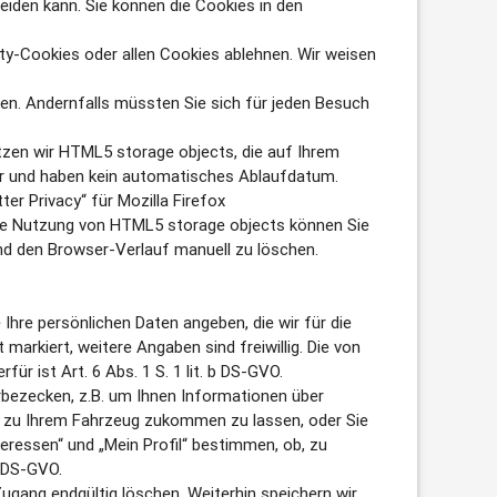
eiden kann. Sie können die Cookies in den
ty-Cookies oder allen Cookies ablehnen. Wir weisen
ügen. Andernfalls müssten Sie sich für jeden Besuch
utzen wir HTML5 storage objects, die auf Ihrem
er und haben kein automatisches Ablaufdatum.
er Privacy“ für Mozilla Firefox
 Die Nutzung von HTML5 storage objects können Sie
nd den Browser-Verlauf manuell zu löschen.
hre persönlichen Daten angeben, die wir für die
arkiert, weitere Angaben sind freiwillig. Die von
r ist Art. 6 Abs. 1 S. 1 lit. b DS-GVO.
erbezecken, z.B. um Ihnen Informationen über
n zu Ihrem Fahrzeug zukommen zu lassen, oder Sie
teressen“ und „Mein Profil“ bestimmen, ob, zu
a DS-GVO.
ugang endgültig löschen. Weiterhin speichern wir