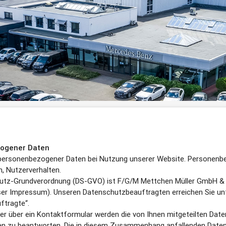
zogener Daten
 personenbezogener Daten bei Nutzung unserer Website. Personenbez
n, Nutzerverhalten.
chutz-Grundverordnung (DS-GVO) ist F/G/M Mettchen Müller GmbH & 
er Impressum). Unseren Datenschutzbeauftragten erreichen Sie un
ftragte“.
er über ein Kontaktformular werden die von Ihnen mitgeteilten Daten
en zu beantworten. Die in diesem Zusammenhang anfallenden Daten 