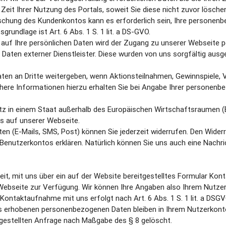
e Zeit Ihrer Nutzung des Portals, soweit Sie diese nicht zuvor lösc
chung des Kundenkontos kann es erforderlich sein, Ihre personenb
undlage ist Art. 6 Abs. 1 S. 1 lit. a DS-GVO.
r auf Ihre persönlichen Daten wird der Zugang zu unserer Webseite p
er Daten externer Dienstleister. Diese wurden von uns sorgfältig au
ten an Dritte weitergeben, wenn Aktionsteilnahmen, Gewinnspiele, 
re Informationen hierzu erhalten Sie bei Angabe Ihrer personenbe
Sitz in einem Staat außerhalb des Europäischen Wirtschaftsraumen (
s auf unserer Webseite.
hten (E-Mails, SMS, Post) können Sie jederzeit widerrufen. Den Widerr
s Benutzerkontos erklären. Natürlich können Sie uns auch eine Nachr
hkeit, mit uns über ein auf der Website bereitgestelltes Formular K
Webseite zur Verfügung. Wir können Ihre Angaben also Ihrem Nutz
Kontaktaufnahme mit uns erfolgt nach Art. 6 Abs. 1 S. 1 lit. a DSGVO a
 erhobenen personenbezogenen Daten bleiben in Ihrem Nutzerkonto g
 gestellten Anfrage nach Maßgabe des § 8 gelöscht.