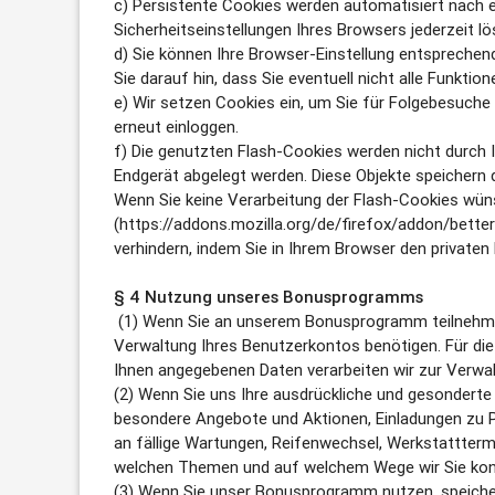
c) Persistente Cookies werden automatisiert nach e
Sicherheitseinstellungen Ihres Browsers jederzeit l
d) Sie können Ihre Browser-Einstellung entsprechen
Sie darauf hin, dass Sie eventuell nicht alle Funkti
e) Wir setzen Cookies ein, um Sie für Folgebesuche 
erneut einloggen.
f) Die genutzten Flash-Cookies werden nicht durch I
Endgerät abgelegt werden. Diese Objekte speichern
Wenn Sie keine Verarbeitung der Flash-Cookies wünsc
(https://addons.mozilla.org/de/firefox/addon/bett
verhindern, indem Sie in Ihrem Browser den private
§ 4 Nutzung unseres Bonusprogramms
(1) Wenn Sie an unserem Bonusprogramm teilnehmen m
Verwaltung Ihres Benutzerkontos benötigen. Für die 
Ihnen angegebenen Daten verarbeiten wir zur Verwaltu
(2) Wenn Sie uns Ihre ausdrückliche und gesonderte 
besondere Angebote und Aktionen, Einladungen zu P
an fällige Wartungen, Reifenwechsel, Werkstatttermi
welchen Themen und auf welchem Wege wir Sie kontakt
(3) Wenn Sie unser Bonusprogramm nutzen, speichern 