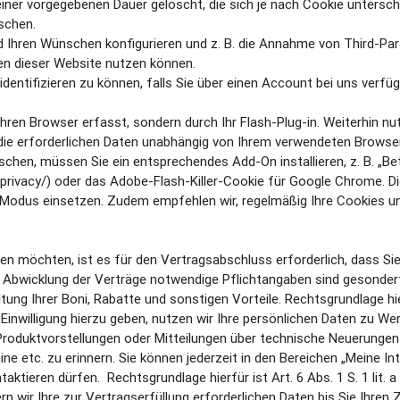
iner vorgegebenen Dauer gelöscht, die sich je nach Cookie untersch
öschen.
d Ihren Wünschen konfigurieren und z. B. die Annahme von Third-Par
onen dieser Website nutzen können.
identifizieren zu können, falls Sie über einen Account bei uns verf
hren Browser erfasst, sondern durch Ihr Flash-Plug-in. Weiterhin n
 die erforderlichen Daten unabhängig von Ihrem verwendeten Brows
hen, müssen Sie ein entsprechendes Add-On installieren, z. B. „Bett
erprivacy/) oder das Adobe-Flash-Killer-Cookie für Google Chrome.
n Modus einsetzen. Zudem empfehlen wir, regelmäßig Ihre Cookies u
öchten, ist es für den Vertragsabschluss erforderlich, dass Sie I
Abwicklung der Verträge notwendige Pflichtangaben sind gesondert m
ng Ihrer Boni, Rabatte und sonstigen Vorteile. Rechtsgrundlage hierfü
Einwilligung hierzu geben, nutzen wir Ihre persönlichen Daten zu W
roduktvorstellungen oder Mitteilungen über technische Neuerunge
ne etc. zu erinnern. Sie können jederzeit in den Bereichen „Meine In
ieren dürfen. Rechtsgrundlage hierfür ist Art. 6 Abs. 1 S. 1 lit. 
wir Ihre zur Vertragserfüllung erforderlichen Daten bis Sie Ihren Z