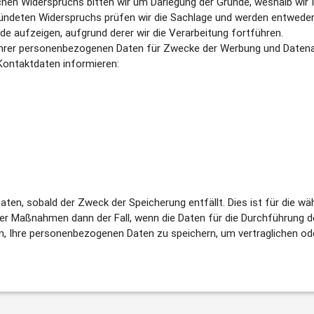
lchen Widerspruchs bitten wir um Darlegung der Gründe, weshalb wi
egründeten Widerspruchs prüfen wir die Sachlage und werden entweder
 aufzeigen, aufgrund derer wir die Verarbeitung fortführen.
 Ihrer personenbezogenen Daten für Zwecke der Werbung und Datenan
Kontaktdaten informieren:
en, sobald der Zweck der Speicherung entfällt. Dies ist für die wä
her Maßnahmen dann der Fall, wenn die Daten für die Durchführung d
ein, Ihre personenbezogenen Daten zu speichern, um vertraglichen 